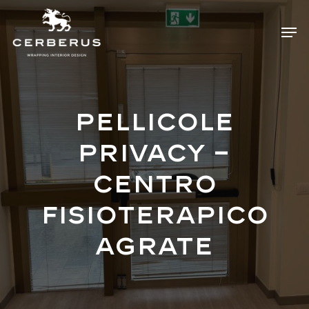
Skip
Menu
Men
to
main
content
Pellicole
privacy –
Centro
fisioterapico
Agrate