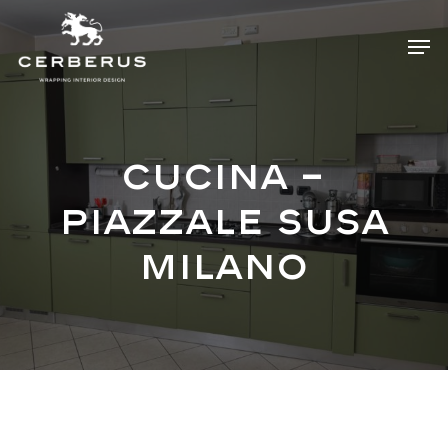
Skip
Menu
Men
to
main
content
Cucina –
piazzale Susa
Milano