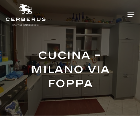
Skip
Menu
Men
to
main
content
Cucina –
Milano via
Foppa