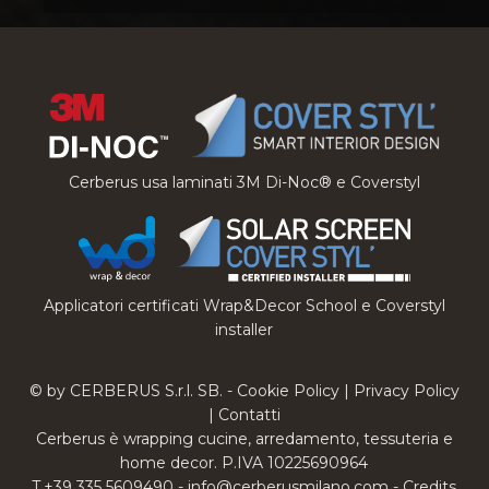
Cerberus usa laminati 3M Di-Noc® e Coverstyl
Applicatori certificati Wrap&Decor School e Coverstyl
installer
© by CERBERUS S.r.l. SB. -
Cookie Policy
|
Privacy Policy
|
Contatti
Cerberus è wrapping cucine, arredamento, tessuteria e
home decor. P.IVA 10225690964
T.+39 335 5609490 -
info@cerberusmilano.com
-
Credits