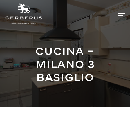
Skip
Menu
Men
to
main
content
Cucina –
Milano 3
Basiglio