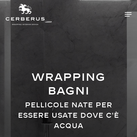
Skip
Menu
Men
to
main
content
Wrapping
Bagni
Pellicole Nate per
Essere Usate Dove C’è
Acqua