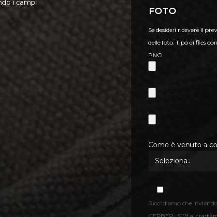
ndo i campi
Foto
Se desideri ricevere il pr
delle foto. Tipo di files
PNG.
Come è venuto a con
Ricordiamo che inviando l
CERBERUS ™ al trattamen