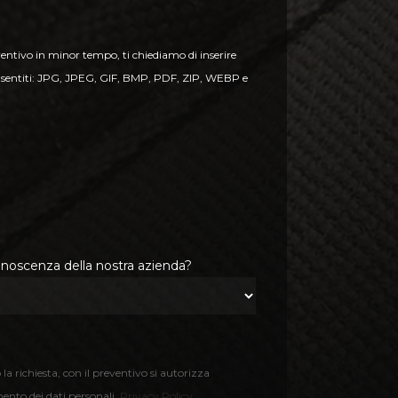
eventivo in minor tempo, ti chiediamo di inserire
 consentiti: JPG, JPEG, GIF, BMP, PDF, ZIP, WEBP e
oscenza della nostra azienda?
a richiesta, con il preventivo si autorizza
to dei dati personali.
Privacy Policy