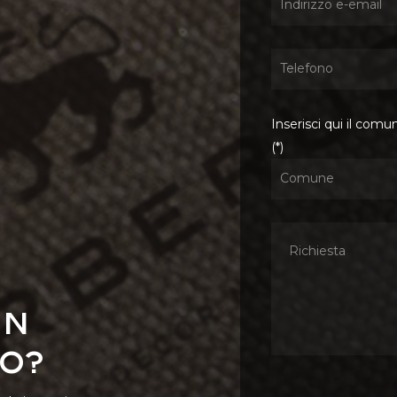
Inserisci qui il comu
(*)
un
o?