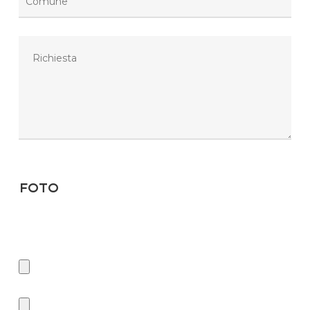
Foto
Se desideri ricevere il preventivo in minor tempo, ti chiediamo di
inserire delle foto. Tipo di files consentiti: JPG, JPEG, GIF, BMP, PDF,
ZIP, WEBP e PNG.