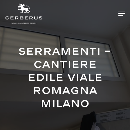
Skip
Menu
Men
to
main
content
SERRAMENTI –
Cantiere
edile viale
Romagna
Milano