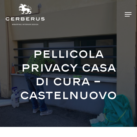
Skip
Menu
Men
to
main
content
Pellicola
privacy casa
di cura –
Castelnuovo