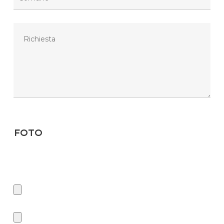
Foto
Se desideri ricevere il preventivo in minor tempo, ti chiediamo di
inserire delle foto. Tipo di files consentiti: JPG, JPEG, GIF, BMP, PDF,
ZIP, WEBP e PNG.