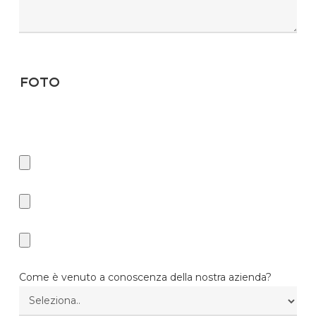
Foto
Se desideri ricevere il preventivo in minor tempo, ti chiediamo di
inserire delle foto. Tipo di files consentiti: JPG, JPEG, GIF, BMP, PDF,
ZIP, WEBP e PNG.
Come è venuto a conoscenza della nostra azienda?