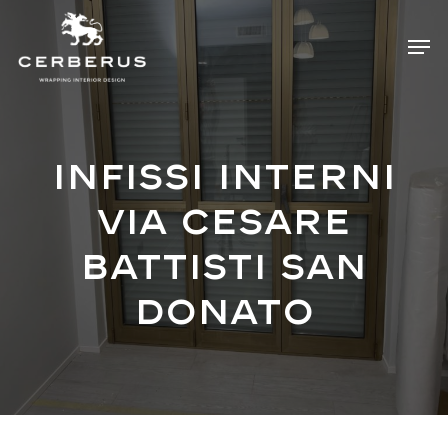
Skip
Menu
Men
to
main
content
Infissi interni
via Cesare
Battisti San
Donato