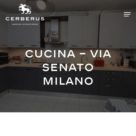
Skip
Menu
Men
to
main
content
Cucina – via
Senato
Milano