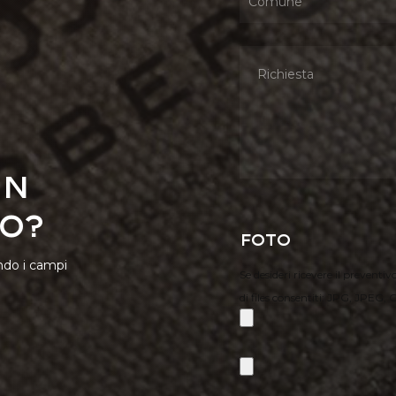
un
o?
Foto
ndo i campi
Se desideri ricevere il preventiv
di files consentiti: JPG, JPEG