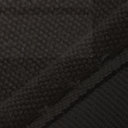
o in minor tempo, ti chiediamo di inserire delle foto. Tipo
, GIF, BMP, PDF, ZIP, WEBP e PNG.