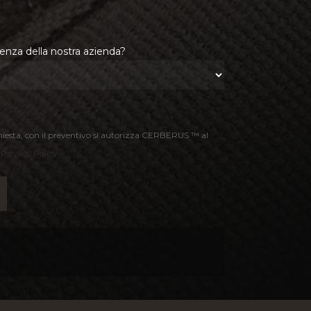
nza della nostra azienda?
hiesta, con il preventivo si autorizza CERBERUS ™ al
.
Privacy Policy