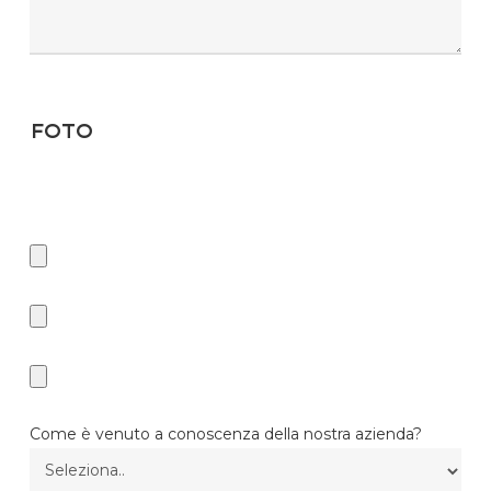
Foto
Se desideri ricevere il preventivo in minor tempo, ti chiediamo di
inserire delle foto. Tipo di files consentiti: JPG, JPEG, GIF, BMP, PDF,
ZIP, WEBP e PNG.
Come è venuto a conoscenza della nostra azienda?