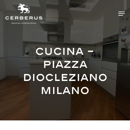
Skip
Menu
Men
to
main
content
Cucina –
piazza
Diocleziano
Milano