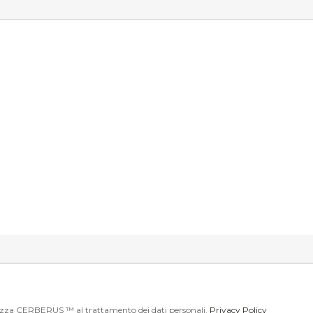
di inserire delle foto. Tipo di files consentiti: JPG, JPEG, GIF, BMP, PDF, ZIP, 
?
torizza CERBERUS ™ al trattamento dei dati personali.
Privacy Policy