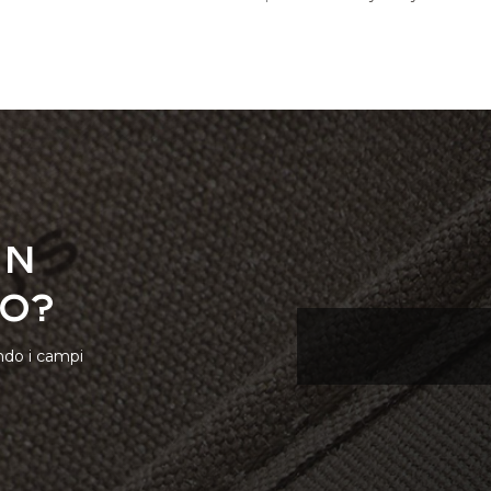
un
o?
ndo i campi