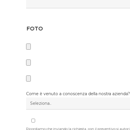
Foto
Se desideri ricevere il preventivo in minor tempo, ti chiediamo 
Come è venuto a conoscenza della nostra azienda
Ricordiamo che inviando la richiesta, con il preventivo si au