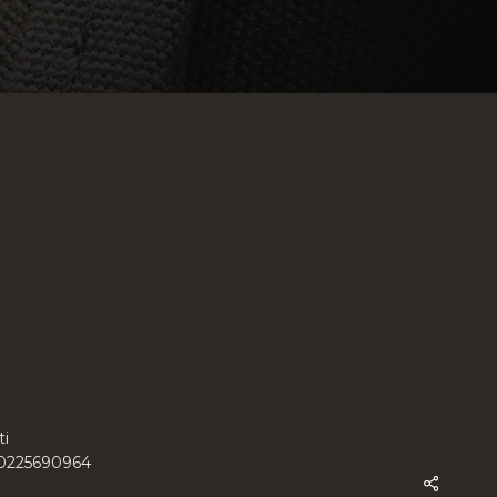
ti
 10225690964