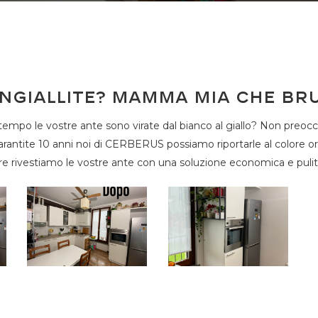
ingiallite? Mamma mia che br
tempo le vostre ante sono virate dal bianco al giallo? Non preoc
e garantite 10 anni noi di CERBERUS possiamo riportarle al colore o
re rivestiamo le vostre ante con una soluzione economica e pulit