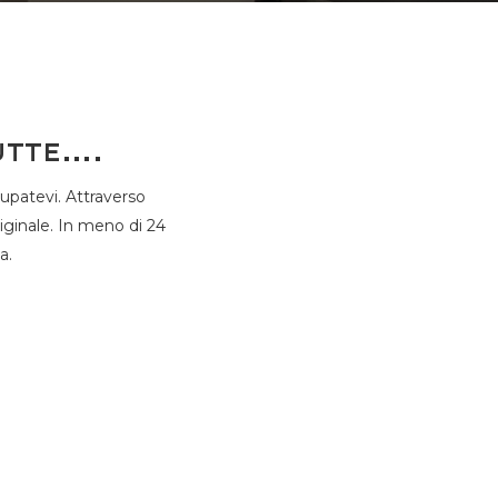
utte….
cupatevi. Attraverso
riginale. In meno di 24
a.