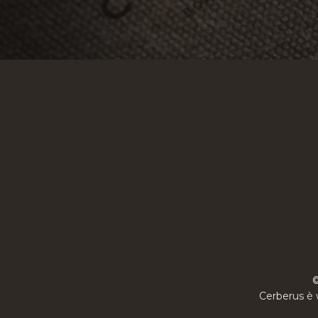
©
Cerberus è 