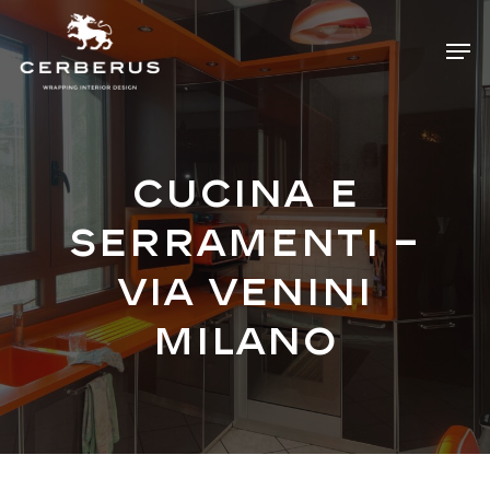
Skip
Menu
Men
to
main
content
Cucina e
serramenti –
via Venini
Milano