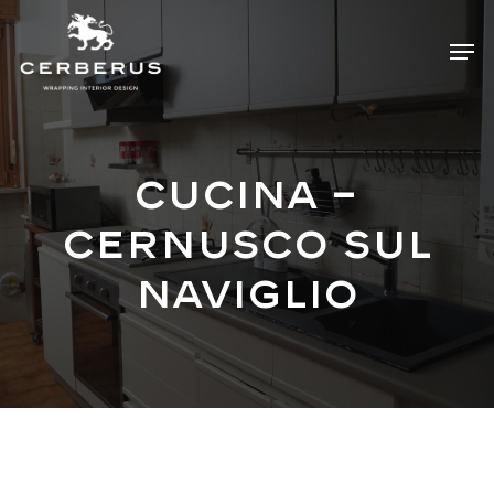
Skip
Menu
Men
to
main
content
CUCINA –
Cernusco sul
naviglio