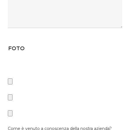
Foto
Se desideri ricevere il preventivo in minor tempo, ti chiediamo di
inserire delle foto. Tipo di files consentiti: JPG, JPEG, GIF, BMP, PDF,
ZIP, WEBP e PNG.
Come è venuto a conoscenza della nostra azienda?