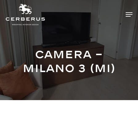
Skip
Menu
Men
to
main
content
Camera –
Milano 3 (MI)